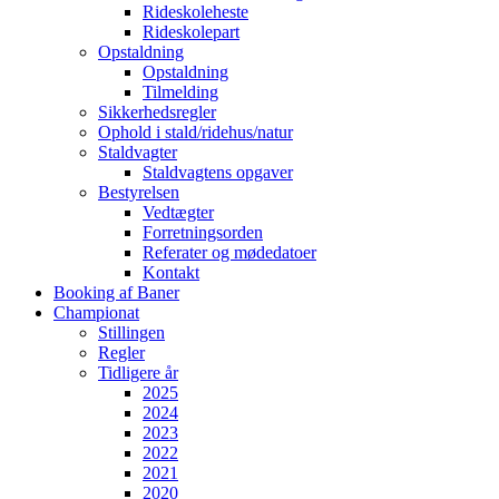
Rideskoleheste
Rideskolepart
Opstaldning
Opstaldning
Tilmelding
Sikkerhedsregler
Ophold i stald/ridehus/natur
Staldvagter
Staldvagtens opgaver
Bestyrelsen
Vedtægter
Forretningsorden
Referater og mødedatoer
Kontakt
Booking af Baner
Championat
Stillingen
Regler
Tidligere år
2025
2024
2023
2022
2021
2020