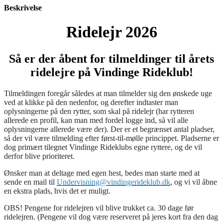
Beskrivelse
Ridelejr 2026
Så er der åbent for tilmeldinger til årets
ridelejre på Vindinge Rideklub!
Tilmeldingen foregår således at man tilmelder sig den ønskede uge
ved at klikke på den nedenfor, og derefter indtaster man
oplysningerne på den rytter, som skal på ridelejr (har rytteren
allerede en profil, kan man med fordel logge ind, så vil alle
oplysningerne allerede være der). Der er et begrænset antal pladser,
så der vil være tilmelding efter først-til-mølle princippet. Pladserne er
dog primært tilegnet Vindinge Rideklubs egne ryttere, og de vil
derfor blive prioriteret.
Ønsker man at deltage med egen hest, bedes man starte med at
sende en mail til
Undervisning@vindingerideklub.dk
, og vi vil åbne
en ekstra plads, hvis det er muligt.
OBS! Pengene for ridelejren vil blive trukket ca. 30 dage før
ridelejren. (Pengene vil dog være reserveret på jeres kort fra den dag