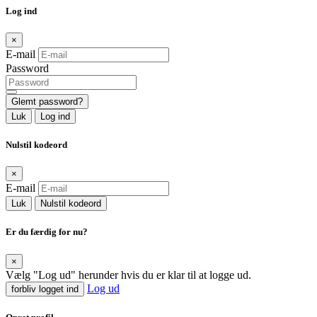
Log ind
×
E-mail
Password
Glemt password?
Luk
Log ind
Nulstil kodeord
×
E-mail
Luk
Nulstil kodeord
Er du færdig for nu?
×
Vælg "Log ud" herunder hvis du er klar til at logge ud.
Log ud
forbliv logget ind