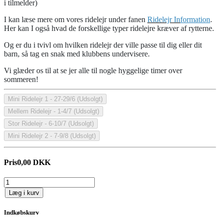
i tilmelder)
I kan læse mere om vores ridelejr under fanen
Ridelejr
In
formation
.
Her kan I også hvad de forskellige typer ridelejre kræver af rytterne.
Og er du i tvivl om hvilken ridelejr der ville passe til dig eller dit
barn, så tag en snak med klubbens undervisere.
Vi glæder os til at se jer alle til nogle hyggelige timer over
sommeren!
Mini Ridelejr 1 - 27-29/6 (Udsolgt)
Mellem Ridelejr - 1-4/7 (Udsolgt)
Stor Ridelejr - 6-10/7 (Udsolgt)
Mini Ridelejr 2 - 7-9/8 (Udsolgt)
Pris
0,00 DKK
Læg i kurv
Indkøbskurv