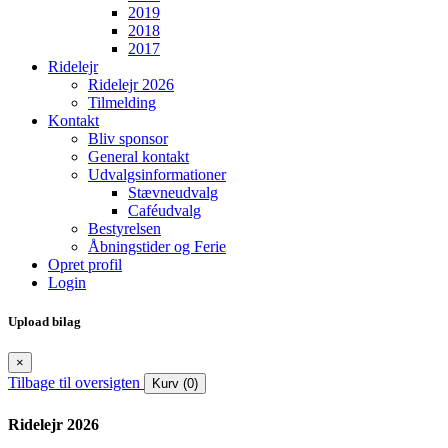
2019
2018
2017
Ridelejr
Ridelejr 2026
Tilmelding
Kontakt
Bliv sponsor
General kontakt
Udvalgsinformationer
Stævneudvalg
Caféudvalg
Bestyrelsen
Åbningstider og Ferie
Opret profil
Login
Upload bilag
×
Tilbage til oversigten
Kurv (0)
Ridelejr 2026