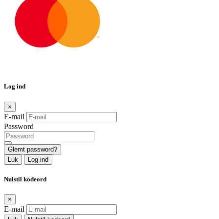
Log ind
×
E-mail
Password
Glemt password?
Luk
Log ind
Nulstil kodeord
×
E-mail