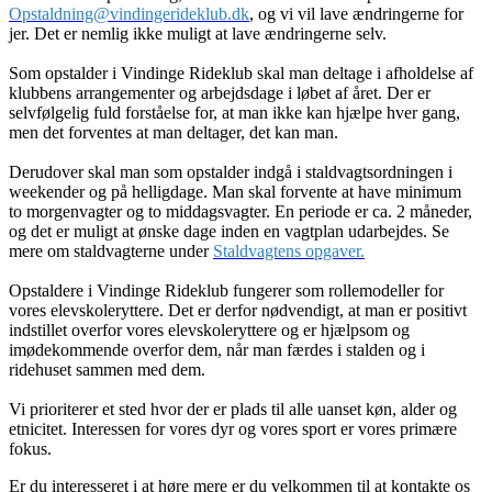
Opstaldning@vindingerideklub.dk
, og vi vil lave ændringerne for
jer. Det er nemlig ikke muligt at lave ændringerne selv.
Som opstalder i Vindinge Rideklub skal man deltage i afholdelse af
klubbens arrangementer og arbejdsdage i løbet af året. Der er
selvfølgelig fuld forståelse for, at man ikke kan hjælpe hver gang,
men det forventes at man deltager, det kan man.
Derudover skal man som opstalder indgå i staldvagtsordningen i
weekender og på helligdage. Man skal forvente at have minimum
to morgenvagter og to middagsvagter. En periode er ca. 2 måneder,
og det er muligt at ønske dage inden en vagtplan udarbejdes. Se
mere om staldvagterne under
Staldvagtens opgaver.
Opstaldere i Vindinge Rideklub fungerer som rollemodeller for
vores elevskoleryttere. Det er derfor nødvendigt, at man er positivt
indstillet overfor vores elevskoleryttere og er hjælpsom og
imødekommende overfor dem, når man færdes i stalden og i
ridehuset sammen med dem.
Vi prioriterer et sted hvor der er plads til alle uanset køn, alder og
etnicitet. Interessen for vores dyr og vores sport er vores primære
fokus.
Er du interesseret i at høre mere er du velkommen til at kontakte os