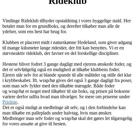
Rideklub
Vindinge Rideklub tilbyder opstaldning i vores hyggelige stald. Her
betaler man for en grundboks, og derefter tilkøber man alle de
ydelser, som ens hest har brug for.
Klubben er placeret midt i naturskønne Hedeland, som giver adgang
til mange kilometer lange ridestier, der frit kan benyttes. Vi er en
stævneaktiv rideklub, der favner en del forskellige discipliner.
Hestene bliver fodret 3 gange dagligt med ejerens ønskede foder, og
det er selvfølgelig også en mulighed at tilkøbe klubbens foder.
Ejeren står selv for at blande spande til alle måltider og stille det klar
i krybbeskabet. Ift. wrap/hø gives det også 3 gange dagligt fra poser,
som man selv fylder med den tilkøbte mængde. Både foder
og wrap/hø er noget med tilkøber til sin boks, og prisen på boksene
variere derfor udfra hvad man tilvælger. Se mere om priserne under
Prisliste
.
Det er også muligt at medbringe alt selv, og i den forbindelse kan
man tilkøbe en palleplads under halvtag, hvis man ønsker.
Medbringer man selv foder og wrap/hø skal det gøres let tilgængelig
for vores ansatte at give til hesten.