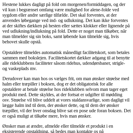
Hestene lukkes dagligt på fold om morgenen/formiddagen, og der
vil kun i begrænset omfang være mulighed for alene-folde ved
sygdom eller andre særlige tilfælde. Det skal forventes, at der
anvendes løbegange ved ind- og udlukning. Det kan ikke forventes
at der skiftes dækken på hesten eller sættes klokker eller lignende på
ved udlukning/indlukning på fold. Dette er noget man tilkøber, når
man tilmelder sig sin boks, samt løbende kan tilmelde sig, hvis
behovet skulle opstå.
Opstaldere tilmeldes automatisk månedligt facilitetskort, som betales
sammen med bokslejen. Facilitetskortet dækker adgang til at benytte
alle rideklubbens faciliteter såsom ridehus, udendørsbaner, strigle-
og vaskeplads mv.
Derudover kan man hos os vælges frit, om man ønsker strøelse med
halm eller træpiller i boksen, dog er det obligatorisk for alle
opstaldere at betale strøelse hos rideklubben selvom man tager eget
produkt med. Dette skyldes, at der fortsat er udgifter til mødding
osv. Strøelse vil blive uddelt at vores staldansvarlige, som dagligt vil
lægge halm ind til dem, der ønsker dette, og til dem der ønsker
træpiller, vil der hver onsdag blive sat en pose ude foran boksen. Det
er også muligt at tilkøbe mere, hvis man ønsker.
Ønsker man at ændre, afmelde eller tilmelde et produkt i en
eksisterende opstaldning, så bedes man kontakte os på