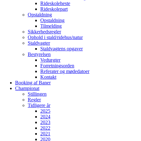
Rideskoleheste
Rideskolepart
Opstaldning
Opstaldning
Tilmelding
Sikkerhedsregler
Ophold i stald/ridehus/natur
Staldvagter
Staldvagtens opgaver
Bestyrelsen
Vedtægter
Forretningsorden
Referater og mødedatoer
Kontakt
Booking af Baner
Championat
Stillingen
Regler
Tidligere år
2025
2024
2023
2022
2021
2020