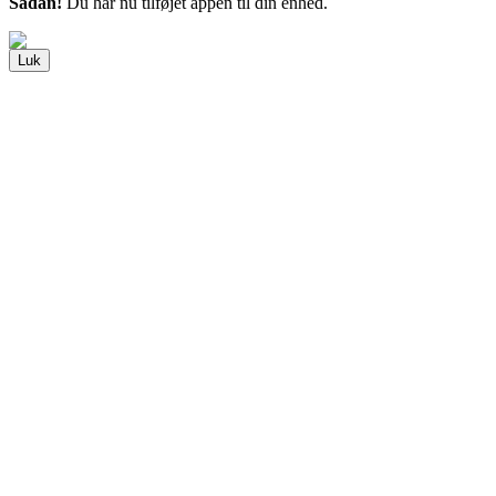
Sådan!
Du har nu tilføjet appen til din enhed.
Luk