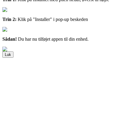
Trin 2:
Klik på "Installer" i pop-up beskeden
Sådan!
Du har nu tilføjet appen til din enhed.
Luk