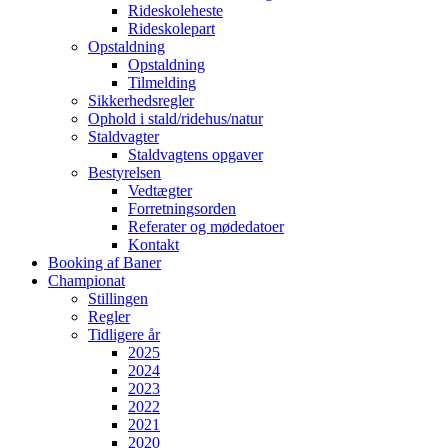
Rideskoleheste
Rideskolepart
Opstaldning
Opstaldning
Tilmelding
Sikkerhedsregler
Ophold i stald/ridehus/natur
Staldvagter
Staldvagtens opgaver
Bestyrelsen
Vedtægter
Forretningsorden
Referater og mødedatoer
Kontakt
Booking af Baner
Championat
Stillingen
Regler
Tidligere år
2025
2024
2023
2022
2021
2020