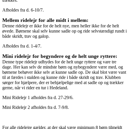
trækkes.
Afholdes fra d. 6-10/7.
Mellem ridelejr for alle midt i mellem:
Denne ridelejr er ikke for de helt nye, men heller ikke for de helt
øvede. Børnene skal selv kunne sadle op og ride selvstændigt rundt i
både skridt, trav og galop.
Afholdes fra d. 1-4/7.
Mini ridelejr for begyndere og de helt unge ryttere:
Denne type ridelejr udbydes for de helt unge ryttere og vare tre
dage. Her kan selv de mindste børn og nybegyndere være med, og
børnene behøver ikke selv at kunne sadle op. De skal blot være vant
til at færdes i stalden og kunne ride i både skridt og trav. Klubben
sørger for hjælpere, der er behjælpelige med at sadle op og trækker
gerne, når vi rider en tur i Hedeland.
Mini Ridelejr 1 afholdes fra d. 27-29/6.
Mini Ridelejr 2 afholdes fra d. 7-9/8.
For alle ridelejre gælder, at der skal være minimum 8 børn tilmeldt