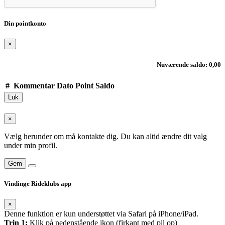
Din pointkonto
×
Nuværende saldo: 0,00
#
Kommentar
Dato
Point
Saldo
Luk
×
Vælg herunder om må kontakte dig. Du kan altid ændre dit valg
under min profil.
Gem
Vindinge Rideklubs app
×
Denne funktion er kun understøttet via Safari på iPhone/iPad.
Trin 1:
Klik på nedenstående ikon (firkant med pil op)