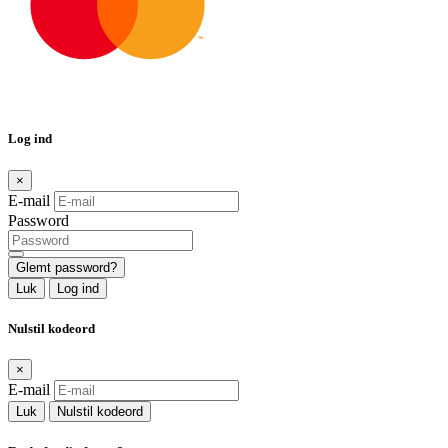
Log ind
×
E-mail
Password
Glemt password?
Luk
Log ind
Nulstil kodeord
×
E-mail
Luk
Nulstil kodeord