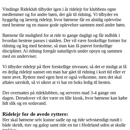
Vindinge Rideklub tilbyder igen i år ridelejr for klubbens egne
medlemmer og for andre børn, der går til ridning. Vi tilbyder en
hyggelig og lærerig ridelejr, hvor børnene får en alsidig oplevelse
med hestene og en masse gode oplevelser sammen med andre børn.
Børnene får mulighed for at ride to gange dagligt og får indblik i
hvordan hestene passes i stalden. Der vil være forskellige former for
ridning og leg med hestene, så man kan få prøvet forskellige
discipliner. Al ridning foregår naturligvis under opsyn og sammen
med en underviser.
Vi tilbyder ridelejr på flere forskellige niveauer, så det er muligt at få
en dejlig ridelejr uanset om man har gået til ridning i kort tid eller er
mere øvet. Ryttere med egen hest er også velkomne, men det skal
aftales særskilt, så vi sikrer at vi har en boks ledig til hesten.
Der overnattes på rideklubben, og serveres mad 3-4 gange om
dagen. Derudover vil der være en lille kiosk, hvor børnene kan købe
lidt slik og en sodavand.
Ridelejr for de øvede ryttere:
Her skal børnene selv kunne sadle op og ride selvstændigt rundt i
både skridt, trav og galop samt ride en tur i Hedeland uden at skulle