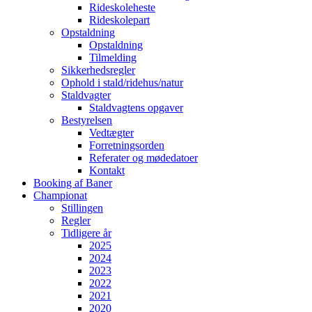
Rideskoleheste
Rideskolepart
Opstaldning
Opstaldning
Tilmelding
Sikkerhedsregler
Ophold i stald/ridehus/natur
Staldvagter
Staldvagtens opgaver
Bestyrelsen
Vedtægter
Forretningsorden
Referater og mødedatoer
Kontakt
Booking af Baner
Championat
Stillingen
Regler
Tidligere år
2025
2024
2023
2022
2021
2020